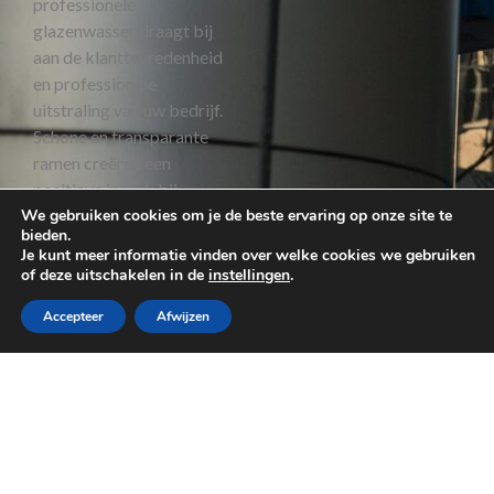
professionele
glazenwasser draagt bij
aan de klanttevredenheid
en professionele
uitstraling van uw bedrijf.
Schone en transparante
ramen creëren een
positieve indruk bij
klanten, zakenpartners en
We gebruiken cookies om je de beste ervaring op onze site te
bieden.
werknemers. Het laat zien
Je kunt meer informatie vinden over welke cookies we gebruiken
dat u aandacht besteedt
of deze uitschakelen in de
instellingen
.
aan detail en het belang
Accepteer
Afwijzen
hecht aan een schone en
verzorgde
werkomgeving. Dit kan
uw reputatie versterken
en bijdragen aan het
succes van uw bedrijf.