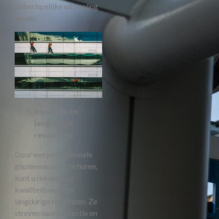
onberispelijke uitstraling
geven.
Kwaliteit en
langdurige
resultaten
Door een professionele
glazenwasser in te huren,
kunt u rekenen op
kwaliteitswerk en
langdurige resultaten. Ze
streven naar perfectie en