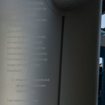
problemen vroegtijdig
opgemerkt en kunnen ze
worden aangepakt
voordat ze erger worden.
Dit voorkomt dure
reparaties of
vervangingen van ramen.
Bovendien kunt u met
periodiek onderhoud de
levensduur van uw ramen
verlengen, waardoor u op
lange termijn kosten
bespaart.
Klanttevredenheid
en professionele
uitstraling
Het inhuren van een