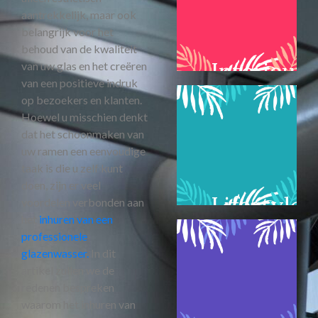
aantrekkelijk, maar ook
belangrijk voor het
behoud van de kwaliteit
Interieur
van uw glas en het creëren
van een positieve indruk
op bezoekers en klanten.
Hoewel u misschien denkt
dat het schoonmaken van
uw ramen een eenvoudige
taak is die u zelf kunt
doen, zijn er veel
Lifestyle
voordelen verbonden aan
het
inhuren van een
professionele
glazenwasser.
In dit
artikel zullen we de
redenen bespreken
waarom het inhuren van