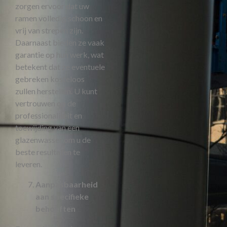
zorgen ervoor dat uw
ramen volledig schoon en
vrij van strepen zijn.
Daarnaast bieden ze vaak
garantie op hun werk, wat
betekent dat ze eventuele
gebreken kosteloos
zullen herstellen. U kunt
vertrouwen op de
professionaliteit en
toewijding van een
glazenwasser om u de
beste resultaten te
leveren.
Aanpasbaarheid
aan specifieke
behoeften