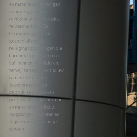
en materialen die zorgen
voor een grondige
reiniging zonder uw glas
te beschadigen. Ze
hebben toegang tot
gespecialiseerde
reinigingsoplossingen die
hardnekkige vlekken en
vuil kunnen verwijderen,
terwijl ze tegelijkertijd uw
ramen en kozijnen
beschermen. Door
gebruik te maken van
professionele apparatuur
en materialen, krijgt u
langdurige resultaten en
blijven uw ramen langer
schoon.