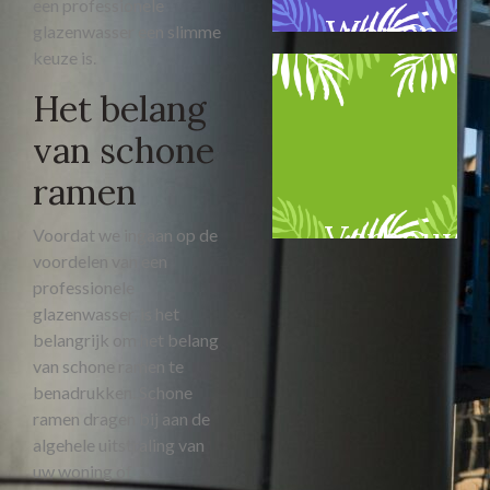
een professionele
Wonen
glazenwasser een slimme
keuze is.
Het belang
van schone
ramen
Verbouw
Voordat we ingaan op de
voordelen van een
professionele
glazenwasser, is het
belangrijk om het belang
van schone ramen te
benadrukken. Schone
ramen dragen bij aan de
algehele uitstraling van
uw woning of