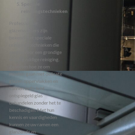
Speciale
reinigingstechnieken
Professionele
glazenwassers zijn
bekend met speciale
reinigingstechnieken die
zorgen voor een grondige
en zorgvuldige reiniging.
Ze weten hoe ze om
moeten gaan met delicate
glazen oppervlakken en
kunnen zelfs licht
ontspiegeld glas
behandelen zonder het te
beschadigen. Met hun
kennis en vaardigheden
kunnen ze uw ramen een
glanzende en