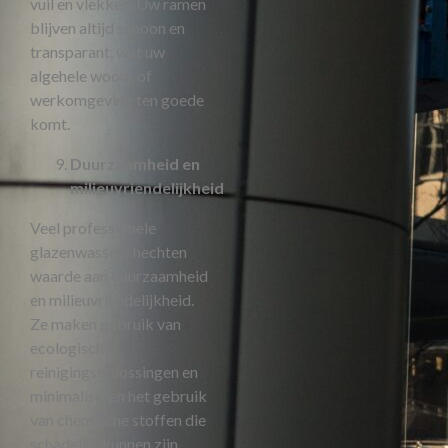
vuil en vlekken. Uw ramen
blijven altijd schoon en
transparant, wat uw
algehele woon- of
werkomgeving ten goede
komt.
Duurzaamheid en
milieuvriendelijkheid
Veel professionele
glazenwassers hechten
waarde aan duurzaamheid
en milieuvriendelijkheid.
Ze maken gebruik van
ecologische
reinigingsoplossingen en
minimaliseren het gebruik
van chemische stoffen die
schadelijk kunnen zijn