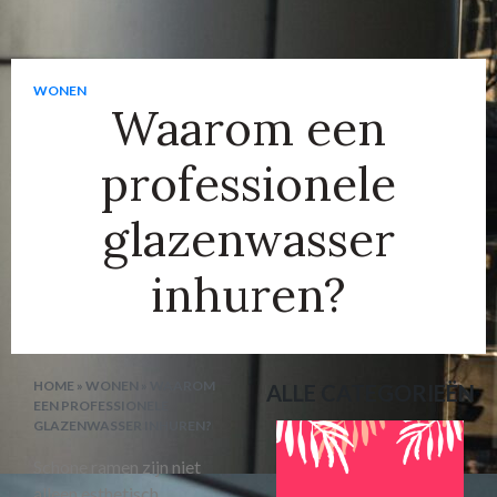
WONEN
Waarom een
professionele
glazenwasser
inhuren?
HOME
»
WONEN
»
WAAROM
ALLE CATEGORIEËN
EEN PROFESSIONELE
GLAZENWASSER INHUREN?
Schone ramen zijn niet
alleen esthetisch