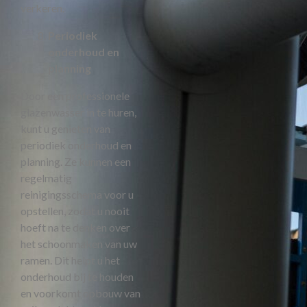
verkeren.
Periodiek
onderhoud en
planning
Door een professionele
glazenwasser in te huren,
kunt u genieten van
periodiek onderhoud en
planning. Ze kunnen een
regelmatig
reinigingsschema voor u
opstellen, zodat u nooit
hoeft na te denken over
het schoonmaken van uw
ramen. Dit helpt u het
onderhoud bij te houden
en voorkomt opbouw van