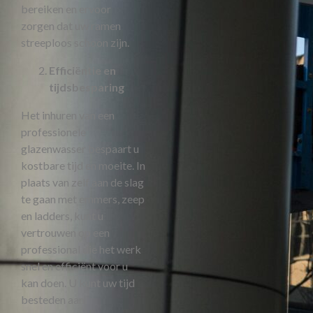
bereiken en ervoor
zorgen dat uw ramen
streeploos schoon zijn.
Efficiëntie en
tijdsbesparing
Het inhuren van een
professionele
glazenwasser bespaart u
kostbare tijd en moeite. In
plaats van zelf aan de slag
te gaan met emmers, zeep
en ladders, kunt u
vertrouwen op een
professional die het werk
snel en efficiënt voor u
kan doen. U kunt uw tijd
besteden aan