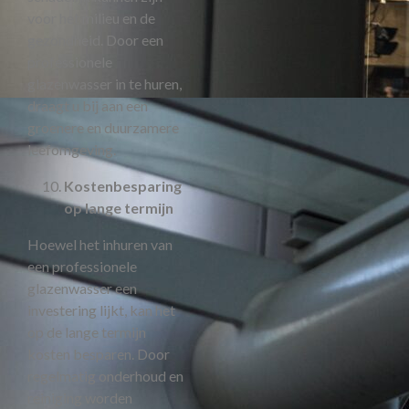
voor het milieu en de
gezondheid. Door een
professionele
glazenwasser in te huren,
draagt u bij aan een
groenere en duurzamere
leefomgeving.
Kostenbesparing
op lange termijn
Hoewel het inhuren van
een professionele
glazenwasser een
investering lijkt, kan het
op de lange termijn
kosten besparen. Door
regelmatig onderhoud en
reiniging worden