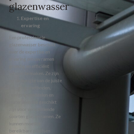
glazenwasser
Expertise en
ervaring
Een professionele
glazenwasser beschikt
over de expertise en
ervaring om uw ramen
grondig en efficiënt
schoon te maken. Ze zijn
op de hoogte van de juiste
reinigingsmethoden,
reinigingsmiddelen en
materialen die geschikt
zijn voor verschillende
soorten glas en ramen. Ze
kunnen moeilijk
bereikbare plaatsen