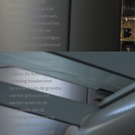
Een professionele
glazenwasser kan zijn
diensten aanpassen aan
uw specifieke behoeften.
Of u nu eenmalig uw
ramen wilt laten reinigen,
of regelmatig onderhoud
nodig heeft, een
glazenwasser kan een op
maat gemaakt plan voor u
maken. Ze kunnen
rekening houden met
factoren zoals de grootte
van het gebouw, het
aantal ramen en de
frequentie van de
reiniging om ervoor te
zorgen dat uw ramen
altijd in optimale staat