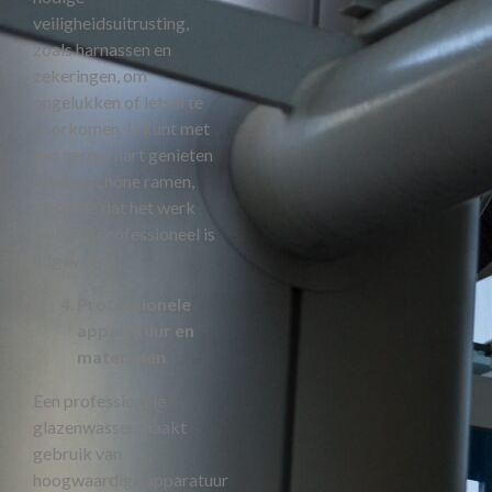
veiligheidsuitrusting,
zoals harnassen en
zekeringen, om
ongelukken of letsel te
voorkomen. U kunt met
een gerust hart genieten
van uw schone ramen,
wetende dat het werk
veilig en professioneel is
uitgevoerd.
Professionele
apparatuur en
materialen
Een professionele
glazenwasser maakt
gebruik van
hoogwaardige apparatuur