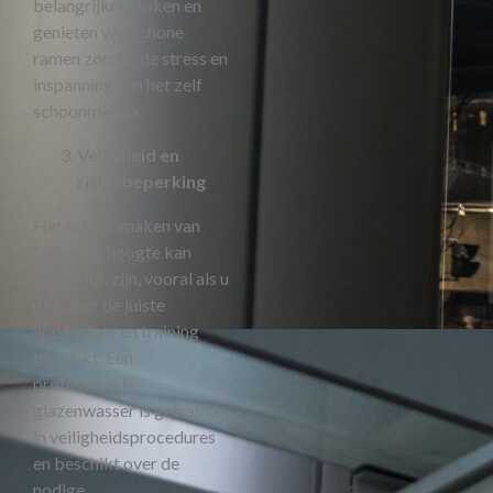
belangrijkere taken en
genieten van schone
ramen zonder de stress en
inspanning van het zelf
schoonmaken.
Veiligheid en
risicobeperking
Het schoonmaken van
ramen op hoogte kan
gevaarlijk zijn, vooral als u
niet over de juiste
apparatuur en training
beschikt. Een
professionele
glazenwasser is getraind
in veiligheidsprocedures
en beschikt over de
nodige