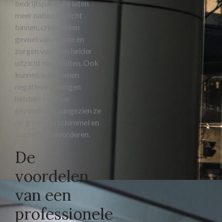
bedrijfspand. Ze laten
meer natuurlijk licht
binnen, creëren een
gevoel van ruimte en
zorgen voor een helder
uitzicht naar buiten. Ook
kunnen vuile ramen
negatieve gevolgen
hebben voor uw
gezondheid, aangezien ze
de groei van schimmel en
bacteriën bevorderen.
De
voordelen
van een
professionele