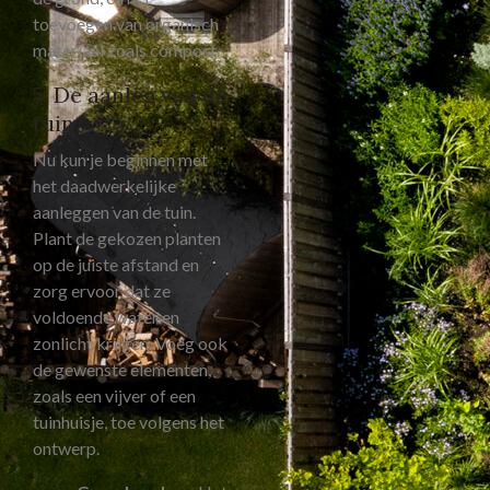
toevoegen van organisch
materiaal zoals compost.
5. De aanleg van de
tuin
Nu kun je beginnen met
het daadwerkelijke
aanleggen van de tuin.
Plant de gekozen planten
op de juiste afstand en
zorg ervoor dat ze
voldoende water en
zonlicht krijgen. Voeg ook
de gewenste elementen,
zoals een vijver of een
tuinhuisje, toe volgens het
ontwerp.