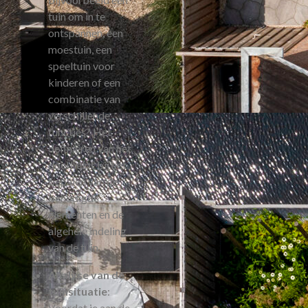
tuin om in te
ontspannen, een
moestuin, een
speeltuin voor
kinderen of een
combinatie van
verschillende
functies? Het
definiëren van het
doel helpt bij het
bepalen van de
benodigde
elementen en de
algehele indeling
van de tuin.
Analyse van de
tuinsituatie
:
Voordat je aan de