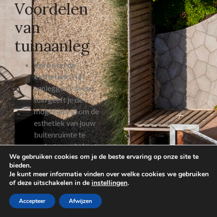
Voordelen
van
tuinaanleg
Verbeterde
esthetiek
: Het
aanleggen van een
tuin geeft je de
mogelijkheid om de
esthetiek van jouw
buitenruimte te
verbeteren. Je kunt
We gebruiken cookies om je de beste ervaring op onze site te
verschillende
bieden.
planten, bloemen, en
Je kunt meer informatie vinden over welke cookies we gebruiken
struiken kiezen die
of deze uitschakelen in de
instellingen
.
passen bij jouw
Accepteer
Afwijzen
persoonlijke smaak
en de uitstraling van