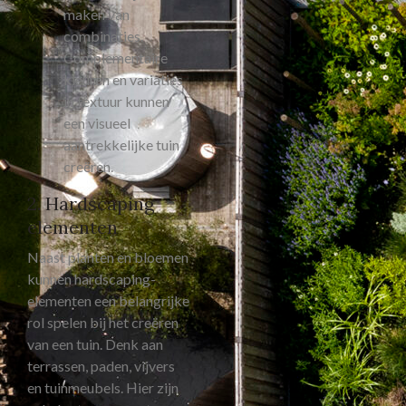
maken van
combinaties.
Complementaire
kleuren en variaties
in textuur kunnen
een visueel
aantrekkelijke tuin
creëren.
2. Hardscaping
elementen
Naast planten en bloemen
kunnen hardscaping-
elementen een belangrijke
rol spelen bij het creëren
van een tuin. Denk aan
terrassen, paden, vijvers
en tuinmeubels. Hier zijn