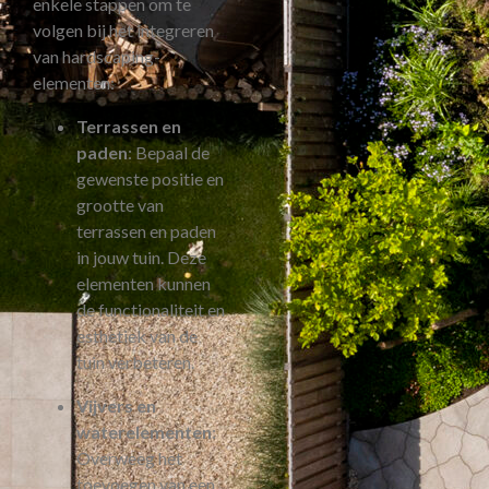
enkele stappen om te
volgen bij het integreren
van hardscaping-
elementen:
Terrassen en
paden
: Bepaal de
gewenste positie en
grootte van
terrassen en paden
in jouw tuin. Deze
elementen kunnen
de functionaliteit en
esthetiek van de
tuin verbeteren.
Vijvers en
waterelementen
:
Overweeg het
toevoegen van een