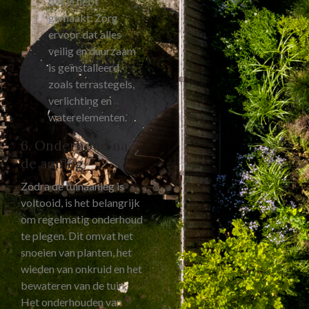
dat je hebt
gemaakt. Zorg
ervoor dat alles
veilig en duurzaam
is geïnstalleerd,
zoals terrastegels,
verlichting en
waterelementen.
6. Onderhoud na
de aanleg
Zodra de tuinaanleg is
voltooid, is het belangrijk
om regelmatig onderhoud
te plegen. Dit omvat het
snoeien van planten, het
wieden van onkruid en het
bewateren van de tuin.
Het onderhouden van