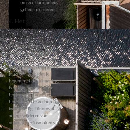
om een harmonieus
geheel te creëren.
4. Het
voorbereiden van
de grond
Een gezonde en
vruchtbare bodem is
essentieel voor de groei
van planten en bloemen in
jouw tuin. Voordat je
begint met de tuinaanleg,
is het belangrijk om de
bodem goed voor te
bereiden en te verbeteren
indien nodig. Dit omvat
het verwijderen van
onkruid, het losmaken van
de grond, en het