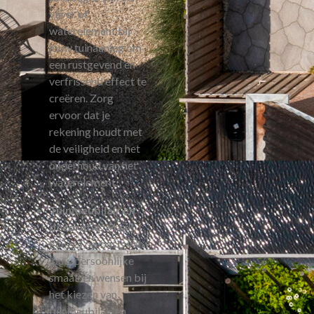
vijver of
waterelement bij
jouw tuinaanleg om
een rustgevend en
verfrissend effect te
creëren. Zorg
ervoor dat je
rekening houdt met
de veiligheid en het
onderhoud van het
waterelement.
Tuinmeubilair en
decoratie
: Maak
keuzes op basis van
jouw persoonlijke
smaak en wensen bij
het kiezen van
tuinmeubilair en