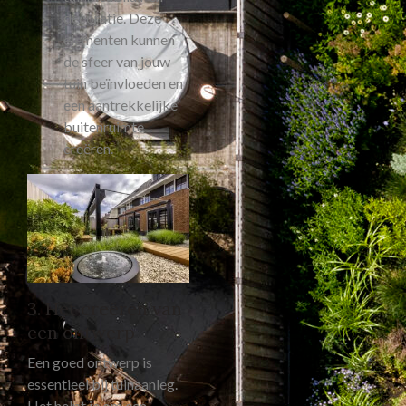
decoratie. Deze
elementen kunnen
de sfeer van jouw
tuin beïnvloeden en
een aantrekkelijke
buitenruimte
creëren.
3. Het creëren van
een ontwerp
Een goed ontwerp is
essentieel bij tuinaanleg.
Het helpt je om een