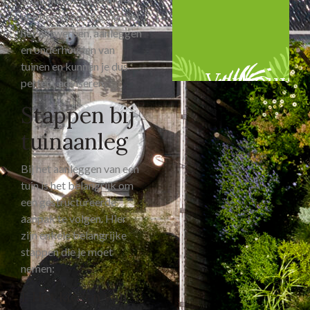
hebben veel ervaring met
het ontwerpen, aanleggen
en onderhouden van
tuinen en kunnen je dus
Verbouw
perfect adviseren.
Stappen bij
tuinaanleg
Bij het aanleggen van een
tuin is het belangrijk om
een gestructureerde
aanpak te volgen. Hier
zijn enkele belangrijke
stappen die je moet
nemen:
1. Het kiezen van