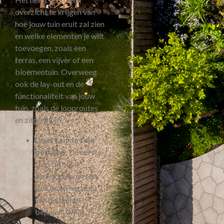
overzicht te krijgen van
hoe jouw tuin eruit zal zien
en welke elementen je wilt
toevoegen, zoals een
terras, een vijver of een
bloementuin. Overweeg
ook de lay-out en de
functionaliteit van jouw
tuin, zoals de looproutes
en zitplekken.
Doel van de tuin
bepalen
: De eerste
stap bij het
aanleggen van een
tuin is om het doel
van de tuin te
bepalen. Wil je
bijvoorbeeld een