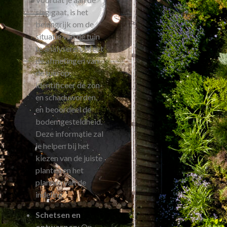
slag gaat, is het
belangrijk om de
situatie van de tuin
te analyseren. Meet
de afmetingen van
de tuin op,
identificeer de zon-
en schaduworden,
en beoordeel de
bodemgesteldheid.
Deze informatie zal
je helpen bij het
kiezen van de juiste
planten en het
plannen van de
indeling.
Schetsen en
ontwerpen
: Op