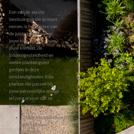
de juiste planten
Een van de eerste
beslissingen die je moet
nemen, is het kiezen van
de juiste planten voor
jouw tuin. Denk na over
jouw klimaat, de
bodemgesteldheid en
welke planten goed
gedijen in deze
omstandigheden. Kies
planten die passen bij
jouw persoonlijke smaak
en zorg ervoor dat ze
goed samengaan.
Onderhoudsbehoeften
beoordelen
:
Bepaal de