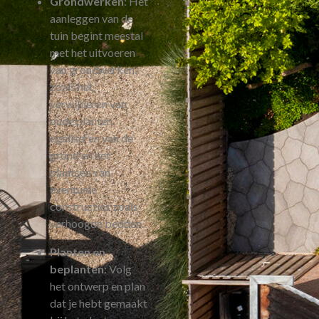
Grondwerken
: Het
aanleggen van de
tuin begint meestal
met het uitvoeren
van grondwerken,
zoals het
verwijderen van
oude planten,
egaliseren van de
grond en het
plaatsen van
eventuele
constructies zoals
verhoogde bedden.
Planten en
beplanten
: Volg
het ontwerp en plan
dat je hebt gemaakt