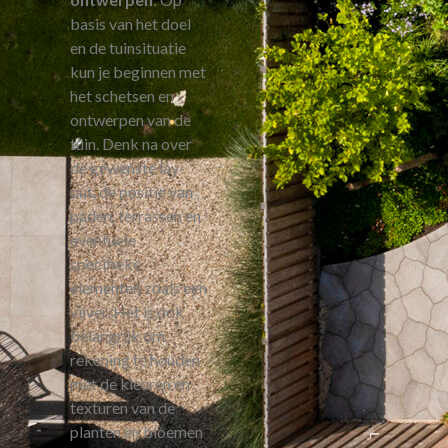
basis van het doel
en de tuinsituatie
kun je beginnen met
het schetsen en
ontwerpen van de
tuin. Denk na over
de gewenste lay-
out, de positie van
paden, terrassen en
eventuele
specifieke
elementen zoals een
vijver. Het is ook
belangrijk om
rekening te houden
met de kleuren en
texturen van de
planten en bloemen