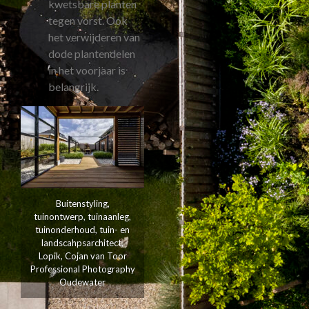
kwetsbare planten
tegen vorst. Ook
het verwijderen van
dode plantendelen
in het voorjaar is
belangrijk.
Buitenstyling,
tuinontwerp, tuinaanleg,
tuinonderhoud, tuin- en
landscahpsarchitect,
Lopik, Cojan van Toor
Professional Photography
Oudewater