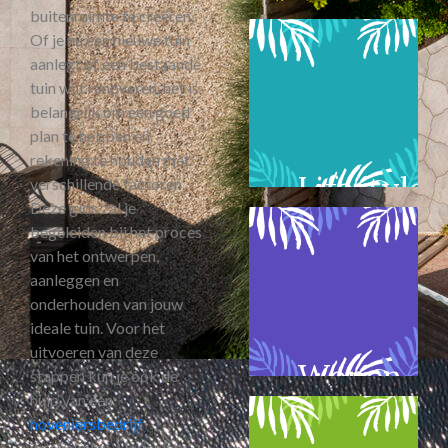
buitenruimte te creëren.
Of je nu een nieuwe tuin
aanlegt of een bestaande
tuin wilt renoveren, het is
belangrijk om een goed
plan te hebben en
rekening te houden met
Lifestyle
verschillende factoren.
Deze gids zal je
begeleiden bij het proces
van het ontwerpen,
aanleggen en
onderhouden van jouw
ideale tuin. Voor het
uitvoeren van deze
Wonen
stappen kun je ook de
hulp van een
hoveniersbedrijf
inschakelen. Hoveniers