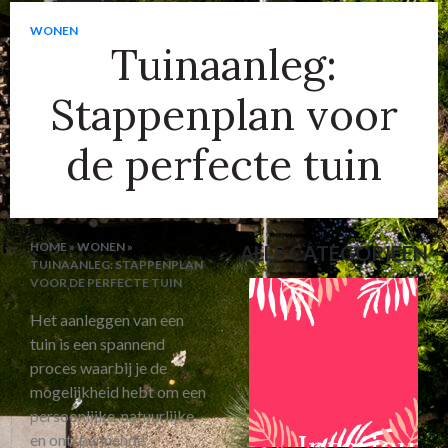
WONEN
Tuinaanleg:
Stappenplan voor
de perfecte tuin
HOME
»
WONEN
»
ALLE CATEGORIEËN
TUINAANLEG: STAPPENPLAN
VOOR DE PERFECTE TUIN
Het aanleggen van een
tuin is een spannend
proces waarbij je de
mogelijkheid hebt om een
persoonlijke, natuurlijke
Interieur
en ontspannende