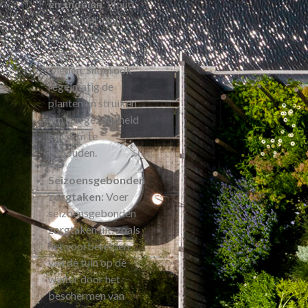
en snoeien
: Houd
de tuin vrij van
onkruid door
regelmatig te
wieden. Snoei ook
regelmatig de
planten en struiken
om hun gezondheid
en vorm te
behouden.
Seizoensgebonden
zorgtaken
: Voer
seizoensgebonden
zorgtaken uit, zoals
het voorbereiden
van de tuin op de
winter door het
beschermen van