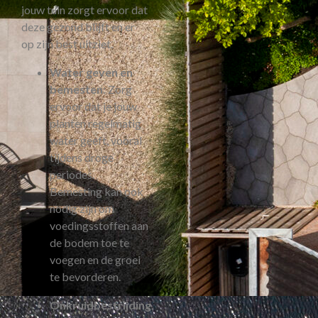
jouw tuin zorgt ervoor dat
deze gezond blijft en er
op zijn best uitziet.
Water geven en
bemesten
: Zorg
ervoor dat je jouw
planten regelmatig
water geeft, vooral
tijdens droge
periodes.
Bemesting kan ook
nodig zijn om
voedingsstoffen aan
de bodem toe te
voegen en de groei
te bevorderen.
Onkruidbestrijding