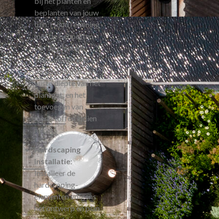
bij het planten en
beplanten van jouw
tuin. Houd rekening
met de behoeften
van de planten,
zoals de afstand
tussen planten,
juiste diepte van het
plantgat, en het
toevoegen van
meststoffen indien
nodig.
Hardscaping
installatie
:
Installeer de
hardscaping-
elementen volgens
het ontwerp en plan