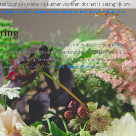
sten voor de ceremonie kunnen variëren, dus het is belangrijk om
achtige locaties verspreid om een afscheid of condoleance te
ëring
oodzakelijke taak. Het is belangrijk om de juiste documenten te
rvoersmiddel te kiezen en een ceremonie te organiseren. Als u
t de overledene op een veilige en waardige manier wordt
 via uw verzekering of een
repatriëringsdienst
ontzorgd worden