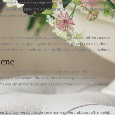
n een overledene naar zijn of haar land van herkomst. Het is een
 Een goede repatriëring is belangrijk om de overledene de laatste
e afscheid te nemen.
amelen van alle benodigde documenten. Dit omvat het verzamelen
kschouwer, de vergunningen, de verzekeringspapieren en andere
n worden verzameld voordat de lijkschouwing kan plaatsvinden.
dene
rden geregeld. Er zijn verschillende vervoersmiddelen
en en binnenvaart. Elke optie heeft zijn eigen kosten en
e maken om ervoor te zorgen dat de overledene op een veilige en
rd. Er zijn verschillende ceremonieën beschikbaar, afhankelijk