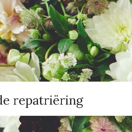
e repatriëring
G