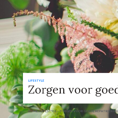
LIFESTYLE
Zorgen voor goed
HOME
»
LIFESTYLE
»
ZORGEN VOOR GOEDE REPATRIËRIN