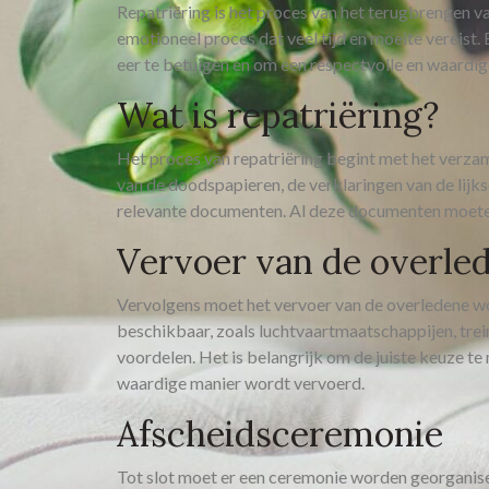
Repatriëring is het proces van het terugbrengen va
emotioneel proces dat veel tijd en moeite vereist.
eer te betuigen en om een respectvolle en waardig
Wat is repatriëring?
Het proces van repatriëring begint met het verz
van de doodspapieren, de verklaringen van de lij
relevante documenten. Al deze documenten moete
Vervoer van de overle
Vervolgens moet het vervoer van de overledene wo
beschikbaar, zoals luchtvaartmaatschappijen, trein
voordelen. Het is belangrijk om de juiste keuze t
waardige manier wordt vervoerd.
Afscheidsceremonie
Tot slot moet er een ceremonie worden georganisee