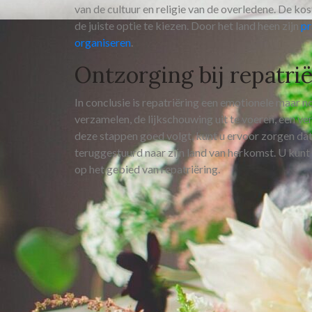
van de cultuur en religie van de overledene. De ko
de juiste optie te kiezen. Door het land heen zijn
pr
organiseren
.
Ontzorging bij repatri
In conclusie is repatriëring een emotionele maar n
verzamelen, de lijkschouwing uit te voeren, een ve
deze stappen goed volgt, kunt u ervoor zorgen da
teruggestuurd naar zijn land van herkomst. U kunt
op het gebied van repatriëring.