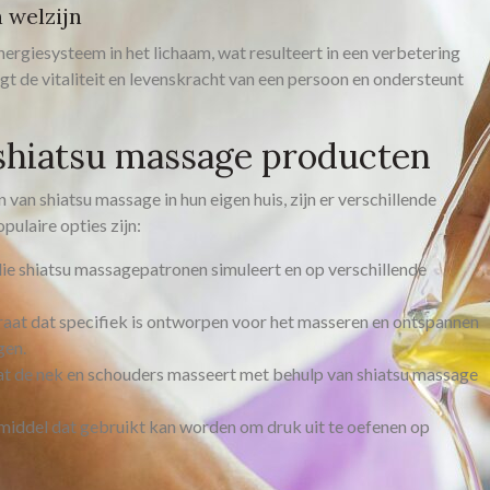
 welzijn
nergiesysteem in het lichaam, wat resulteert in een verbetering
gt de vitaliteit en levenskracht van een persoon en ondersteunt
 shiatsu massage producten
van shiatsu massage in hun eigen huis, zijn er verschillende
ulaire opties zijn:
ie shiatsu massagepatronen simuleert en op verschillende
aat dat specifiek is ontworpen voor het masseren en ontspannen
gen.
t de nek en schouders masseert met behulp van shiatsu massage
iddel dat gebruikt kan worden om druk uit te oefenen op