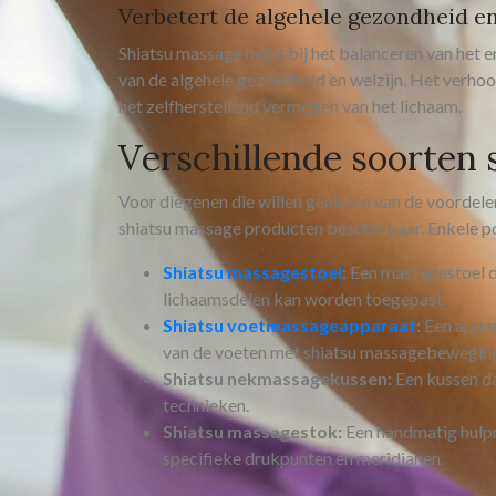
Verbetert de algehele gezondheid en
Shiatsu massage helpt bij het balanceren van het e
van de algehele gezondheid en welzijn. Het verhoo
het zelfherstellend vermogen van het lichaam.
Verschillende soorten
Voor diegenen die willen genieten van de voordelen 
shiatsu massage producten beschikbaar. Enkele pop
Shiatsu massagestoel
:
Een massagestoel d
lichaamsdelen kan worden toegepast.
Shiatsu voetmassageapparaat
:
Een appar
van de voeten met shiatsu massagebewegin
Shiatsu nekmassagekussen:
Een kussen da
technieken.
Shiatsu massagestok:
Een handmatig hulpm
specifieke drukpunten en meridianen.