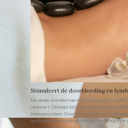
Stimuleert de doorbloeding en lym
Een ander voordeel van shiatsu massage is dat het
verbetert. Dit helpt bij het afvoeren van afvalstof
immuunsysteem. Door de lymfestroom te stimulere
vochtophoping en het verbeteren van de algehele