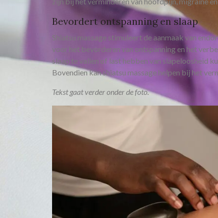
zijn bij het verminderen van hoofdpijn, migraine en 
Bevordert ontspanning en slaap
Shiatsu massage stimuleert de aanmaak van endorfi
voor het bevorderen van ontspanning en het verbe
slaap te vallen of last hebben van slapeloosheid 
Bovendien kan shiatsu massage helpen bij het ve
Tekst gaat verder onder de foto.