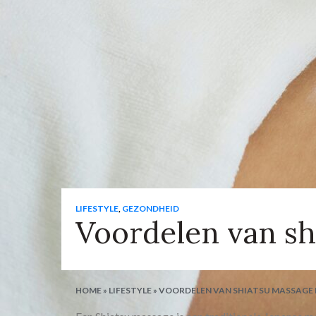
LIFESTYLE
,
GEZONDHEID
Voordelen van sh
HOME
»
LIFESTYLE
»
VOORDELEN VAN SHIATSU MASSAGE