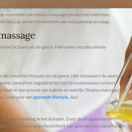
assagetherapie die gebaseerd is op het principe van het
. Deze massagevorm wordt zowel door professionals als
e de voordelen van shiatsu massage producten belichten,
en van pijn en het bevorderen van ontspanning en slaap.
 massage
el het lichaam als de geest. Hieronder worden enkele
t op zowel het lichaam als de geest. Het stimuleert de aanmaak
ine, terwijl het tegelijkertijd het stresshormoon cortisol
tstaat er een gevoel van kalmte en welzijn. Shiatsu massage kan
n. Goed voor een
gezonde lifestyle
, dus!
n en spierspanning in het lichaam. Door de drukpunten en
e de ontspanning en flexibiliteit van spieren. Het kan effectief