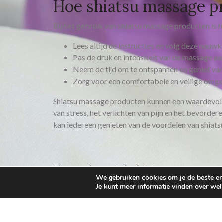
Hoe shiatsu massage p
Bij het gebruik van shiatsu massage producten is 
Lees altijd de instructies en volg deze nauwk
Pas de druk en intensiteit van de massage aa
Neem de tijd om te ontspannen en geniet va
Zorg voor een comfortabele en veilige omge
Shiatsu massage producten kunnen een waardevolle
van stress, het verlichten van pijn en het bevorde
kan iedereen genieten van de voordelen van shiats
Hoe vaak moet ik shiatsu massage pr
We gebruiken cookies om je de beste erv
Je kunt meer informatie vinden over we
Kan ik shiatsu massage producten geb