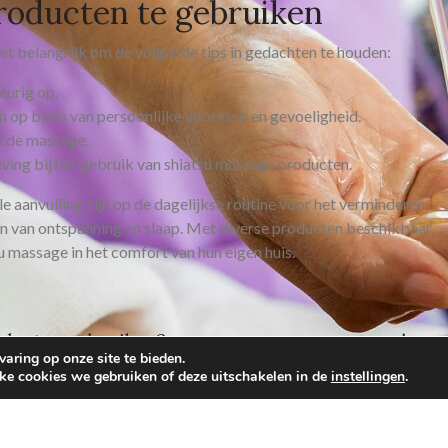
roducten te gebruiken
het belangrijk om de volgende tips in gedachten te houden:
eurig op.
n op basis van persoonlijke voorkeur en gevoeligheid.
n de massage.
ving bij het gebruik van shiatsu massage producten.
 aanvulling zijn op de dagelijkse routine voor het verminderen
ren van ontspanning en slaap. Met diverse producten beschikbaar,
u massage in het comfort van hun eigen huis.
oducten gebruiken?
aring op onze site te bieden.
lke cookies we gebruiken of deze uitschakelen in de
instellingen
.
ruiken als ik zwanger ben?