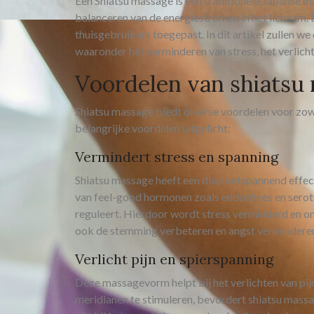
Een Shiatsu massage is een traditionele Japanse m
balanceren van de energiestromen in het lichaam
thuisgebruikers toegepast. In dit artikel zullen w
waaronder het verminderen van stress, het verlicht
Voordelen van shiatsu
Shiatsu massage biedt diverse voordelen voor zow
belangrijke voordelen uitgelicht:
Vermindert stress en spanning
Shiatsu massage heeft een diep ontspannend effec
van feel-good hormonen zoals endorfines en seroton
reguleert. Hierdoor wordt stress verminderd en on
ook de stemming verbeteren en angst vermindere
Verlicht pijn en spierspanning
Deze massagevorm helpt bij het verlichten van pij
meridianen te stimuleren, bevordert shiatsu massag