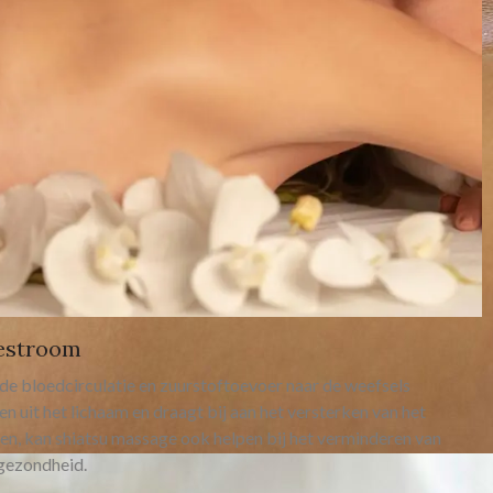
festroom
 de bloedcirculatie en zuurstoftoevoer naar de weefsels
fen uit het lichaam en draagt bij aan het versterken van het
n, kan shiatsu massage ook helpen bij het verminderen van
 gezondheid.