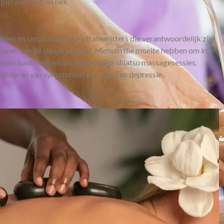
pijn in de rug en nek.
nes en serotonine, neurotransmitters die verantwoordelijk zijn
teren van de slaapkwaliteit. Mensen die moeite hebben om in
kunnen baat hebben bij regelmatige shiatsu massagesessies.
rminderen van symptomen van angst en depressie.