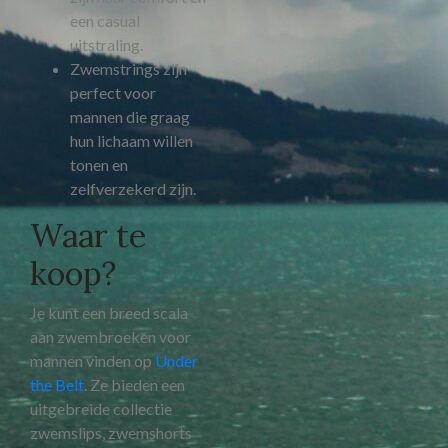
een casual
uitstraling.
Zwemstrings zijn
perfect voor
mannen die graag
hun lichaam willen
tonen en
zelfverzekerd zijn.
Waar te
koop?
Je kunt een breed scala
aan zwembroeken voor
mannen vinden op
Under
the Belt
. Ze bieden een
uitgebreide collectie
zwemslips, zwemshorts