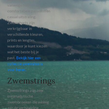
vanwege hun
comfortabele pasvorm en
casual uitstraling.
Zwemshorts zijn
verkrijgbaar in
verschillende kleuren,
prints en lengtes,
waardoor je kunt kiezen
wat het beste bij je
past.
Bekijk hier een
collectie zwemshorts
voor heren.
Zwemstrings
Zwemstrings zijn zeer
minimalistische
zwembroeken die weinig
aan de verbeelding