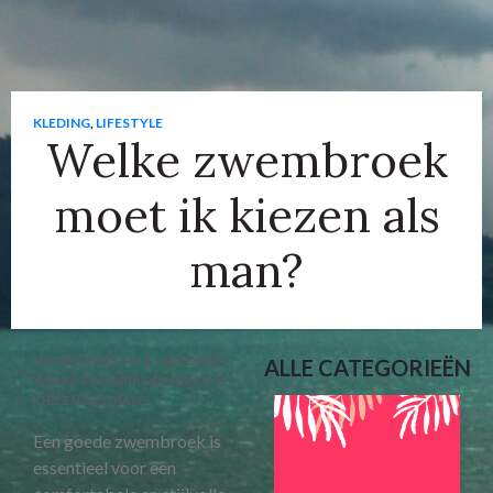
KLEDING
,
LIFESTYLE
Welke zwembroek
moet ik kiezen als
man?
HOME
»
LIFESTYLE
»
KLEDING
»
ALLE CATEGORIEËN
WELKE ZWEMBROEK MOET IK
KIEZEN ALS MAN?
Een goede zwembroek is
essentieel voor een