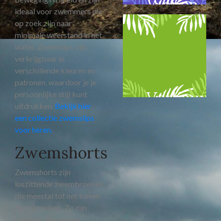
Wonen
ideaal voor zwemmers die
op zoek zijn naar
minimale weerstand in het
water. Zwemslips zijn
verkrijgbaar in
verschillende kleuren en
patronen, waardoor je je
Verbouw
persoonlijke stijl kunt
uitdrukken.
Bekijk hier
een collectie zwemslips
voor heren.
Zwemshorts
Zwemshorts zijn
loszittende zwembroeken
die meestal tot net boven
de knie reiken. Ze zijn
populair bij mannen