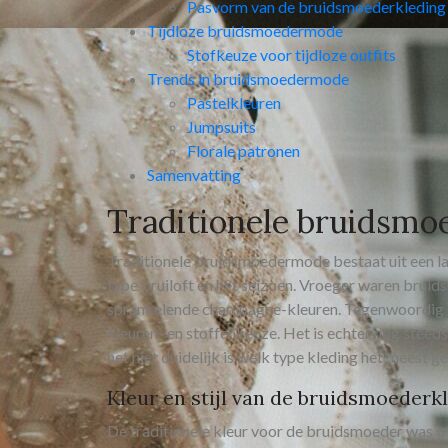
Pasvorm van de bruidsmoederkleding
Tijdloze bruidsmoedermode
Stofkeuze voor tijdloze outfits
Trends in bruidsmoedermode
Pastelkleuren
Jumpsuits
Florale patronen
Samenvatting
Traditionele bruidsm
Traditionele bruidsmoedermode bestaat uit een lang
type bruiloft en het seizoen. Vroeger waren bruid
sprankelende champagne-kleuren. Tegenwoordig is
kleuren- en stoffenkeuze. Het is echter nog steeds
het niet duidelijk is welk type kleding het meest ges
Kleur en stijl van de bruidsmoederk
De traditionele kleur voor de bruidsmoeder was bla