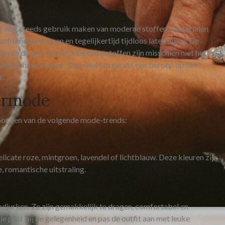
maar nog steeds gebruik maken van moderne stoffen. Materialen
utfit moderniseren en tegelijkertijd tijdloos laten lijken. De
an de drager. Dunne, vloeibare stoffen zijn misschien niet het
lde lichaamsbouw. Doe daarom gerust een beroep op het
r.
ermode
n voor een van de volgende mode-trends:
licate roze, mintgroen, lavendel of lichtblauw. Deze kleuren zijn
, romantische uitstraling.
ndjurken. Ze zijn gemakkelijk te dragen, comfortabel en
 die past bij de gelegenheid en pas de outfit aan met leuke