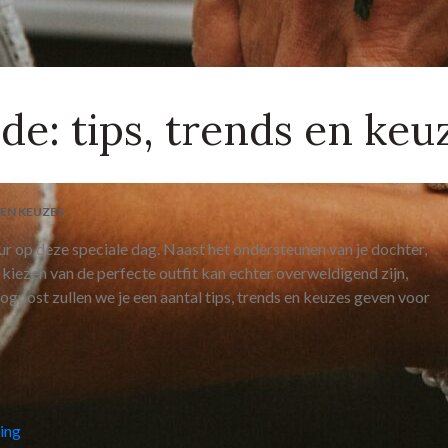
: tips, trends en keu
EN KEUZES
ur op deze speciale dag. Naast het ondersteunen van je dochter,
et kiezen van de perfecte outfit kan echter overweldigend zijn,
ogpost zullen we je een aantal tips, trends en keuzes geven voor
ding