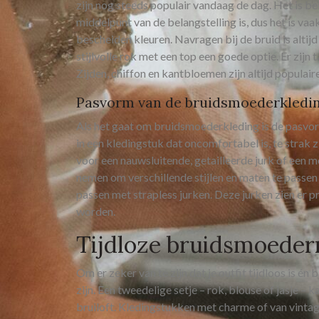
zijn nog steeds populair vandaag de dag. Het is b
middelpunt van de belangstelling is, dus het is v
bescheiden kleuren. Navragen bij de bruid is altijd 
stijlvolle rok met een top een goede optie. Er zijn t
Zijden, chiffon en kantbloemen zijn altijd populair
Pasvorm van de bruidsmoederkledi
Als het gaat om bruidsmoederkleding is de pasvor
in een kledingstuk dat oncomfortabel is, te strak zi
voor een nauwsluitende, getailleerde jurk of een m
nemen om verschillende stijlen en maten te passen 
passen met strapless jurken. Deze jurken zien er p
worden.
Tijdloze bruidsmoede
Om er zeker van te zijn dat je outfit tijdloos is én 
zijn. Een tweedelige setje – rok, blouse of jasje –
bruiloft. Kledingstukken met charme of van vintag