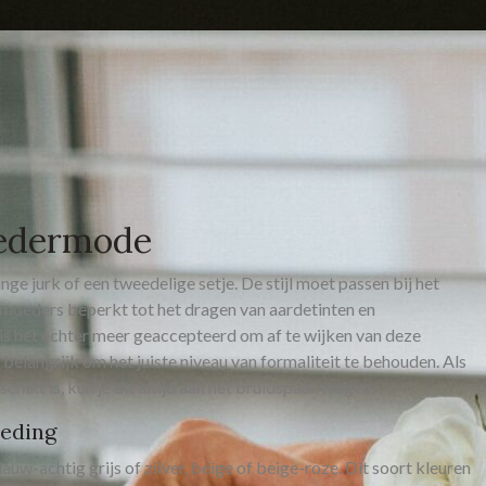
oedermode
e jurk of een tweedelige setje. De stijl moet passen bij het
smoeders beperkt tot het dragen van aardetinten en
 het echter meer geaccepteerd om af te wijken van deze
 belangrijk om het juiste niveau van formaliteit te behouden. Als
chikt is, kun je dit altijd aan het bruidspaar vragen.
leding
uw-achtig grijs of zilver, beige of beige-roze. Dit soort kleuren