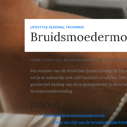
LIFESTYLE
,
KLEDING
,
TROUWEN
Bruidsmoedermode
HOME
»
LIFESTYLE
»
BRUIDSMOEDERMODE: TIPS, TRENDS 
Als moeder van de bruid ben je een belangrijk figu
wil je er natuurlijk ook zelf fantastisch uitzien. H
gezien het belang van deze gelegenheid. In deze bl
bruidsmoederkleding.
Inhoud
Traditionele bruidsmoedermode
Kleur en stijl van de bruidsmoederkle