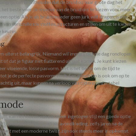
elangrijk om te onthouden dat de bruid op haar grote dag het
aak het beste voor de moeder van de bruid om te kiezen voor meer
een optie. Als je als bruidsmoeder geen jurk wilt dragen, is een
al van verschillende stoffen, structuren en stijlen om uit te kiezen.
e keuzes.
ng
m uiterst belangrijk. Niemand wil immers de hele dag rondlopen
t of dat je figuur niet flatterend uit laat komen. Je kunt kiezen
eer vloeiende, losse pasvorm. Het is het beste om de tijd te
tot je de perfecte pasvorm vindt. Een goede tip is ook om op te
rachtig uit, maar kunnen na verloop van tijd oncomfortabel
rmode
blijft, kan het kiezen van een meer ingetogen stijl een goede optie
 kan bijvoorbeeld doorgaan als avondkleding, zelfs jaren na de
e snit met een moderne twist, zijn ook steeds meer in opkomst.