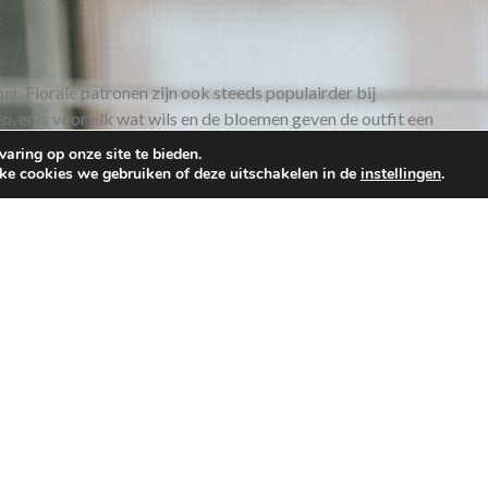
er. Florale patronen zijn ook steeds populairder bij
, er is voor elk wat wils en de bloemen geven de outfit een
aring op onze site te bieden.
lke cookies we gebruiken of deze uitschakelen in de
instellingen
.
zien. Er zijn veel verschillende stijlen en trends waar je uit kunt
rleg altijd met het bruidspaar over de kleur en mate van
dingexperts voor de beste stof en pasvorm. Bij
Voila
n de perfecte bruidsmoederkleding die bij jou past.