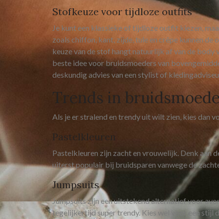
Stofkeuze voor tijdloze outfits
Je kunt een klassieke of tijdloze outfit kiezen, 
zoals chiffon, kant, zijde, tule en crêpe kunnen de o
keuze van de stof hangt natuurlijk af van de body v
beste idee voor bruidsmoeders van bovengemidde
deskundig advies van een stylist of kledingadviseu
Trends in bruidsmoed
Als je er stralend en trendy uit wilt zien, kies da
Pastelkleuren
Pastelkleuren zijn zacht en vrouwelijk. Denk aan de
uiterst populair bij bruidsparen vanwege de zachte
Jumpsuits
Jumpsuits zijn een uitstekend alternatief voor avo
tegelijkertijd super trendy. Kies wel voor een stijl