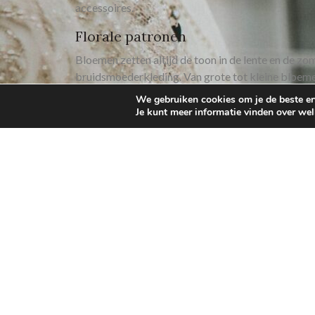
accessoires.
Florale patronen
Bloemen zetten altijd de toon in de lente en de zom
bruidsmoederkleding. Van grote tot kleine bloemen
vleugje vrouwelijke zorgeloosheid.
We gebruiken cookies om je de beste erv
Je kunt meer informatie vinden over we
Samenvatting
Als bruidsmoeder wil je er natuurlijk fantastisch uit
kiezen, van traditioneel tot modern en trendy. Ove
formaliteit, maar laat je zeker adviseren door kle
Damesmode
kunnen we je helpen bij het vinden va
Kijk ook eens naar
tips voor de juiste avondkleding
!