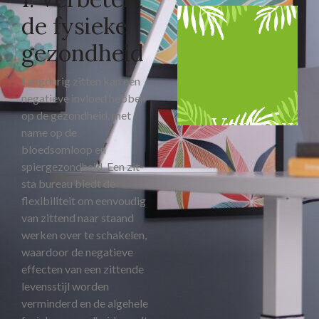
de fysieke
gezondheid
Langdurig zitten kan een
negatieve invloed hebben
op de gezondheid, met
Verbouw
name op de
bloedsomloop en
spiergezondheid. Een zit-
sta bureau biedt de
flexibiliteit om eenvoudig
van zittend naar staand
werken over te schakelen,
waardoor de negatieve
effecten van een zittende
levensstijl worden
verminderd en de algehele