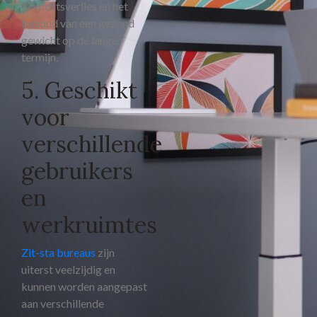
gewichtsverlies en het
behoud van een gezond
gewicht op de lange
termijn.
5. Geschikt
voor
verschillende
gebruikers
en
werkruimtes
Zit-sta bureaus
zijn
uiterst veelzijdig en
kunnen worden aangepast
aan verschillende