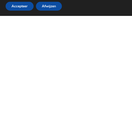
Accepteer
Afwijzen
bij jou binnen
HOME
Onze partners
WIJGAANMETDEAUTO.NL
AIM DIGITAL
LOCAL ONLINE MARKETING
ADEXPERTS
REVIEWMAX