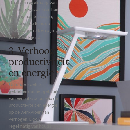
staat om regelmatig van
positie te wisselen en hun
houding aan te passen,
waardoor de kans op
fysiek ongemak en pijn
wordt verkleind.
3. Verhoogt
productiviteit
en energie
Uit onderzoek is
gebleken dat het gebruik
van een zit-sta bureau de
productiviteit en energie
op de werkvloer kan
verhogen. Door
regelmatig van houding te