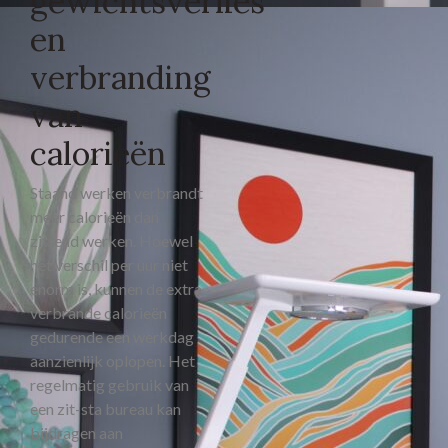
gewichtsverlies
en
verbranding
van
calorieën
Staand werken verbrandt
meer calorieën dan
zittend werken. Hoewel
het verschil per uur niet
enorm is, kunnen de extra
verbrande calorieën
gedurende een werkdag
aanzienlijk oplopen. Het
regelmatig gebruik van
een zit-sta bureau kan
bijdragen aan