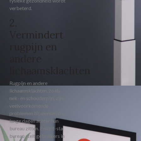
fysieke gezondheid wordt
verbeterd.
2.
Vermindert
rugpijn en
andere
lichaamsklachten
Rugpijn en andere
lichaamsklachten, zoals
nek- en schouderpijn, zijn
veelvoorkomende
problemen bij mensen die
lange dagen achter hun
bureau zitten. Een zit-sta
bureau stelt gebruikers in