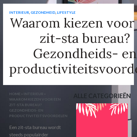
INTERIEUR
,
GEZONDHEID
,
LIFESTYLE
Waarom kiezen voor
zit-sta bureau?
Gezondheids- en
productiviteitsvoord
HOME
»
INTERIEUR
»
ALLE CATEGORIEËN
WAAROM KIEZEN VOOR EEN
ZIT-STA BUREAU?
GEZONDHEIDS- EN
PRODUCTIVITEITSVOORDELEN
Een zit-sta bureau wordt
steeds populairder