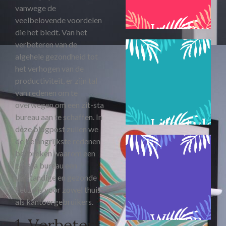
vanwege de
veelbelovende voordelen
Interieur
die het biedt. Van het
verbeteren van de
algehele gezondheid tot
het verhogen van de
productiviteit, er zijn tal
van redenen om te
overwegen om een zit-sta
bureau aan te schaffen. In
Lifestyle
deze blogpost zullen we
de belangrijkste redenen
bespreken waarom een
zit-sta bureau een
verstandige en gezonde
keuze is voor zowel thuis-
als kantoorgebruikers.
Wonen
1. Verbetert