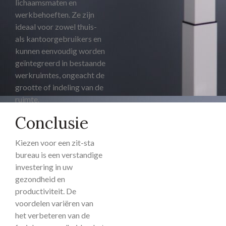
lichaamsmaten en
werkbehoeften. Ze zijn
ideaal voor zowel thuis-
als kantoorgebruikers en
kunnen eenvoudig worden
geïntegreerd in bestaande
werkruimtes, ongeacht de
grootte of indeling van de
ruimte.
Conclusie
Kiezen voor een zit-sta
bureau is een verstandige
investering in uw
gezondheid en
productiviteit. De
voordelen variëren van
het verbeteren van de