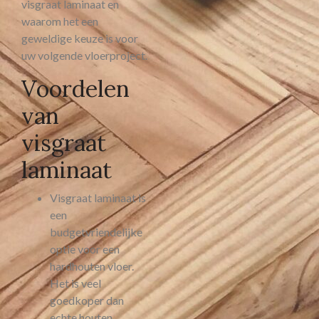
visgraat laminaat en
waarom het een
geweldige keuze is voor
uw volgende vloerproject.
Voordelen
van
visgraat
laminaat
Visgraat laminaat is
een
budgetvriendelijke
optie voor een
hardhouten vloer.
Het is veel
goedkoper dan
echte houten