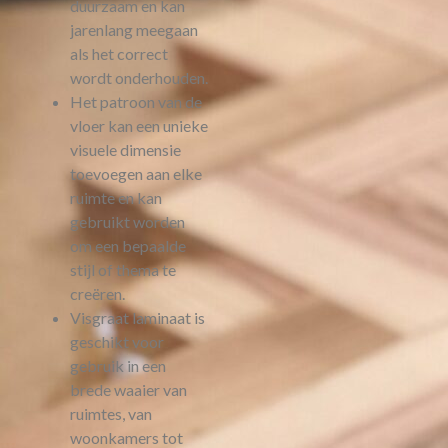
duurzaam en kan
jarenlang meegaan
als het correct
wordt onderhouden.
Het patroon van de
vloer kan een unieke
visuele dimensie
toevoegen aan elke
ruimte en kan
gebruikt worden
om een bepaalde
stijl of thema te
creëren.
Visgraat laminaat is
geschikt voor
gebruik in een
brede waaier van
ruimtes, van
woonkamers tot