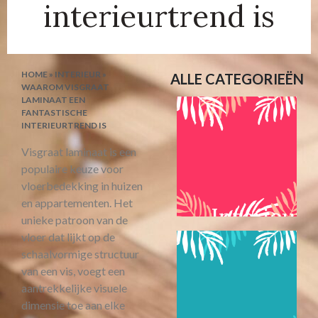
interieurtrend is
HOME
»
INTERIEUR
»
ALLE CATEGORIEËN
WAAROM VISGRAAT
LAMINAAT EEN
FANTASTISCHE
INTERIEURTREND IS
Visgraat laminaat is een
populaire keuze voor
vloerbedekking in huizen
en appartementen. Het
Interieur
unieke patroon van de
vloer dat lijkt op de
schaalvormige structuur
van een vis, voegt een
aantrekkelijke visuele
dimensie toe aan elke