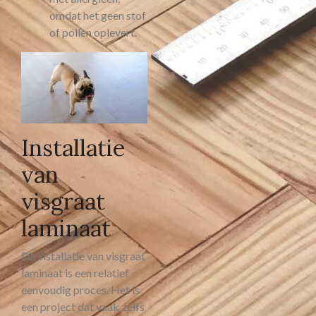
omdat het geen stof
of pollen oplevert.
Installatie
van
visgraat
laminaat
De installatie van visgraat
laminaat is een relatief
eenvoudig proces. Het is
een project dat vaak zelfs