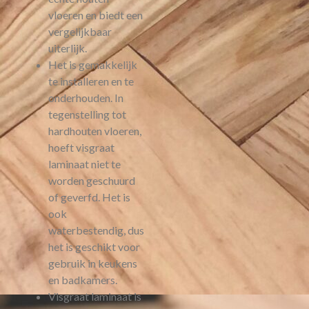
vloeren en biedt een
vergelijkbaar
uiterlijk.
Het is gemakkelijk
te installeren en te
onderhouden. In
tegenstelling tot
hardhouten vloeren,
hoeft visgraat
laminaat niet te
worden geschuurd
of geverfd. Het is
ook
waterbestendig, dus
het is geschikt voor
gebruik in keukens
en badkamers.
Visgraat laminaat is