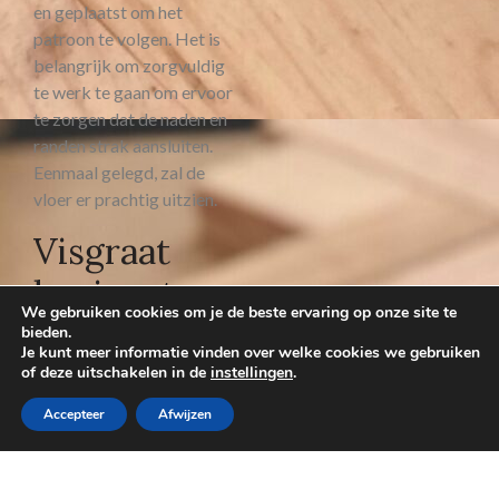
en geplaatst om het
patroon te volgen. Het is
belangrijk om zorgvuldig
te werk te gaan om ervoor
te zorgen dat de naden en
randen strak aansluiten.
Eenmaal gelegd, zal de
vloer er prachtig uitzien.
Visgraat
laminaat
We gebruiken cookies om je de beste ervaring op onze site te
onderhoud
bieden.
Je kunt meer informatie vinden over welke cookies we gebruiken
of deze uitschakelen in de
instellingen
.
Na de installatie, is het
belangrijk om regelmatig
Accepteer
Afwijzen
stof te zuigen of te
dweilen om stof en vuil te
verwijderen. Vlekken