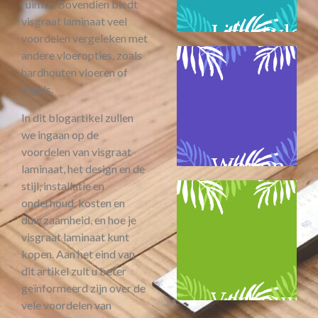
ruimte. Bovendien biedt
visgraat laminaat veel
Lifestyle
voordelen vergeleken met
andere vloeropties, zoals
hardhouten vloeren of
tegels.
In dit blogartikel zullen
we ingaan op de
voordelen van visgraat
Wonen
laminaat, het design en de
stijl, installatie en
onderhoud, kosten en
duurzaamheid, en hoe je
visgraat laminaat kunt
kopen. Aan het eind van
dit artikel zult u beter
geïnformeerd zijn over de
Verbouw
vele voordelen van