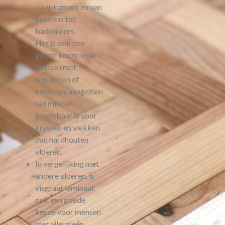
slaapkamers en van
keukens tot
badkamers.
Het is ook een
goede keuze voor
mensen met
huisdieren of
kinderen, aangezien
het minder
kwetsbaar is voor
krassen en vlekken
dan hardhouten
vloeren.
In vergelijking met
andere vloeren, is
visgraat laminaat
ook een goede
keuze voor mensen
met allergieën,