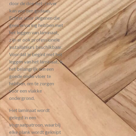
door de doe-het-zelver
kan worden gedaan.
Echter, voor degenen die
geen ervaring hebben met
het leggen van laminaat,
zijn er ook professionele
installateurs beschikbaar.
Voordat je begint met het
leggen van het laminaat, is
het belangrijk om een
goede ondervloer te
hebben, om te zorgen
voor een vlakke
ondergrond.
Het laminaat wordt
gelegd in een
visgraatpatroon, waarbij
elke plank wordt geknipt